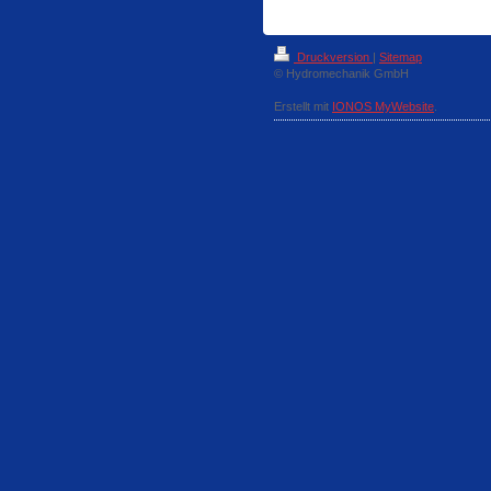
Druckversion
|
Sitemap
© Hydromechanik GmbH
Erstellt mit
IONOS MyWebsite
.