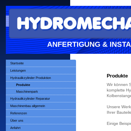
ANFERTIGUNG & INST
Startseite
Leistungen
Produkte
Hydraulikzylinder Produktion
Wir können S
Produkte
komplette Hy
Maschinenpark
Kolbenstange
Hydraulikzylinder Reparatur
Maschinenbau allgemein
Unsere Werks
Ihrer Bauteil
Referenzen
Über uns
Einige Beispi
Anfahrt