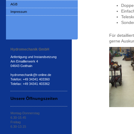
AGB
Doppel
Einfac
Impressum
Telesk
Sonder
Für detaillie
gerne Auskun
Hydromechanik GmbH
Anfertigung und Instandsetzung
Am Emaillierwerk 4
04643 Geithain
hydromechanik@t-online.de
Telefon: +49 34341 403360
Telefax: +49 34341 403362
Unsere Öffnungszeiten
Montag-Donnerstag
6.30-15.45
Freitag
6.30-13.15